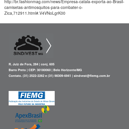
http://br.fashionmag.com/news/Empresa-catala-exporta-ao-Brasil-
Convenções
camisetas-antimosquitos-para-combater-o-
Zica,712911.html#.V4VNoLgrK00
Convenções – Grande BH
SINDIVESTMG e SOAC BH-RM
Convenções – Interior de Minas
SINDIVESTMG e SOAC LEOPOLDINA e Região
SINDIVESTMG e STICCEP
SINDIVESTMG e SOAC Interior
R. Juiz de Fora, 284 | conj. 605
SINDIVESTMG e FETIVESTMG
Barro Preto | CEP: 30180060 | Belo Horizonte/MG
SINDIVESTMG e SOAC DIVINÓPOLIS e Região
Contato. (31) 2522-2262 e (31) 98309-6941 | sindvest@fiemg.com.br
Projetos
Talentos | Empregos
Revista
Loja Conceito no Minas Trend 2015
Fale Conosco