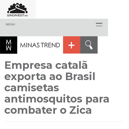
MENU
Home
Quem Somos
O Sindivest
Empresa catalã
Histórico
exporta ao Brasil
Delegacias regionais
camisetas
Presidentes
Diretoria
antimosquitos para
Agenda
combater o Zica
Produtos | Serviços
Consultoria