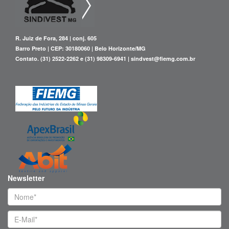
Convenções
Convenções – Grande BH
R. Juiz de Fora, 284 | conj. 605
SINDIVESTMG e SOAC BH-RM
Barro Preto | CEP: 30180060 | Belo Horizonte/MG
Convenções – Interior de Minas
Contato. (31) 2522-2262 e (31) 98309-6941 | sindvest@fiemg.com.br
SINDIVESTMG e SOAC LEOPOLDINA e Região
SINDIVESTMG e STICCEP
SINDIVESTMG e SOAC Interior
SINDIVESTMG e FETIVESTMG
SINDIVESTMG e SOAC DIVINÓPOLIS e Região
Projetos
Talentos | Empregos
Newsletter
Revista
Loja Conceito no Minas Trend 2015
Fale Conosco