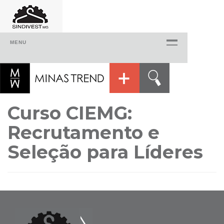
MENU
Home
Quem Somos
O Sindivest
Curso CIEMG:
Histórico
Recrutamento e
Delegacias regionais
Seleção para Líderes
Presidentes
Diretoria
Agenda
Produtos | Serviços
Consultoria